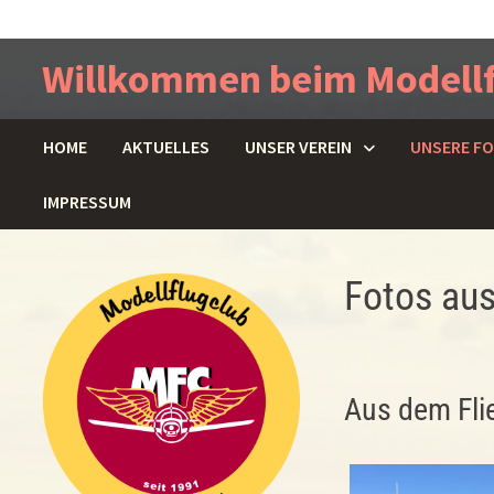
Zum
Inhalt
Willkommen beim Modellfl
springen
HOME
AKTUELLES
UNSER VEREIN
UNSERE F
IMPRESSUM
Fotos au
Aus dem Flie